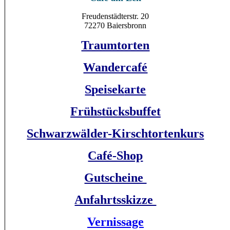
Freudenstädterstr. 20
72270 Baiersbronn
Traumtorten
Wandercafé
S
peisek
arte
Frühstücksbuffet
Schwarzwälder-Kirschtortenkurs
Café-Shop
Gutscheine
Anfahrtsskizze
Vernissage