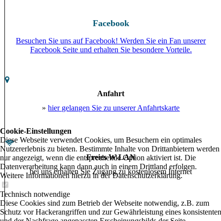
Facebook
Besuchen Sie uns auf Facebook! Werden Sie ein Fan unserer
Facebook Seite und erhalten Sie besondere Vorteile.
Anfahrt
»
hier gelangen Sie zu unserer Anfahrtskarte
Cookie-Einstellungen
Diese Webseite verwendet Cookies, um Besuchern ein optimales
Nutzererlebnis zu bieten. Bestimmte Inhalte von Drittanbietern werden
Freies W-LAN
nur angezeigt, wenn die entsprechende Option aktiviert ist. Die
Datenverarbeitung kann dann auch in einem Drittland erfolgen.
bei uns erhalten Sie Zugang zu kostenlosem Internet
Weitere Informationen hierzu in der Datenschutzerklärung.
Technisch notwendige
Diese Cookies sind zum Betrieb der Webseite notwendig, z.B. zum
Schutz vor Hackerangriffen und zur Gewährleistung eines konsistente
und der Nachfrage angepassten Erscheinungsbilds der Seite.